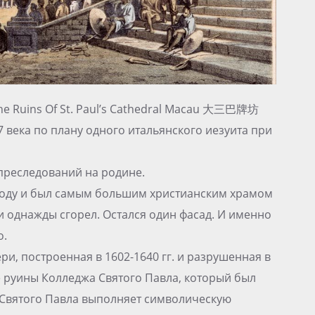
he Ruins Of St. Paul’s Cathedral Macau 大三巴牌坊
7 века по плану одного итальянского иезуита при
 преследований на родине.
 году и был самым большим христианским храмом
 и однажды сгорел. Остался один фасад. И именно
о.
и, построенная в 1602-1640 гг. и разрушенная в
же руины Колледжа Святого Павла, который был
 Святого Павла выполняет символическую