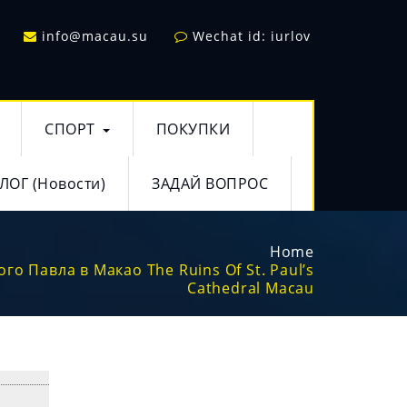
info@macau.su
Wechat id: iurlov
СПОРТ
ПОКУПКИ
ЛОГ (Новости)
ЗАДАЙ ВОПРОС
Home
го Павла в Макао The Ruins Of St. Paul’s
Cathedral Macau