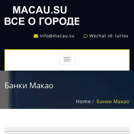
info@macau.su
Wechat id: iurlov
TOGGLE
NAVIGATION
Банки Макао
Home
Банки Макао