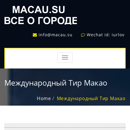
info@macau.su
Wechat id: iurlov
TOGGLE
NAVIGATION
Международный Тир Макао
Home
Международный Тир Макао