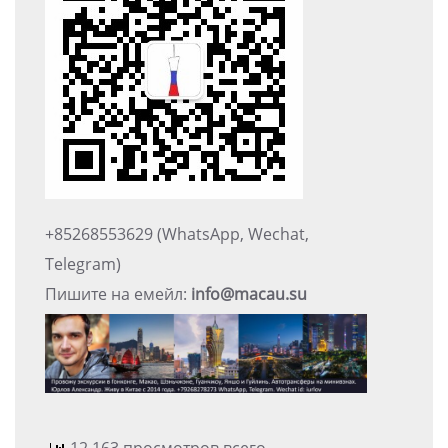
+85268553629 (WhatsApp, Wechat,
Telegram)
Пишите на емейл:
info@macau.su
12,163 просмотров всего,