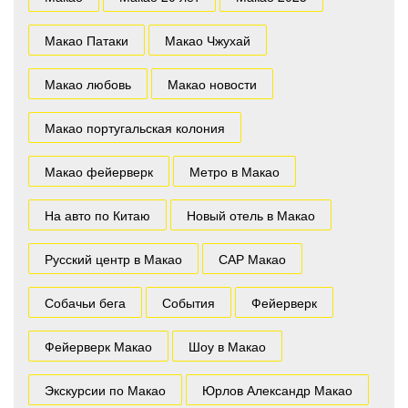
Макао Патаки
Макао Чжухай
Макао любовь
Макао новости
Макао португальская колония
Макао фейерверк
Метро в Макао
На авто по Китаю
Новый отель в Макао
Русский центр в Макао
САР Макао
Собачьи бега
События
Фейерверк
Фейерверк Макао
Шоу в Макао
Экскурсии по Макао
Юрлов Александр Макао