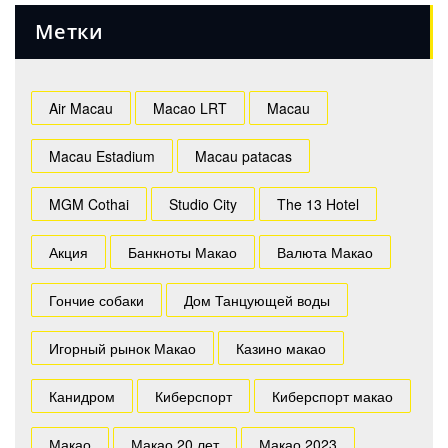
Метки
Air Macau
Macao LRT
Macau
Macau Estadium
Macau patacas
MGM Cothai
Studio City
The 13 Hotel
Акция
Банкноты Макао
Валюта Макао
Гончие собаки
Дом Танцующей воды
Игорный рынок Макао
Казино макао
Канидром
Киберспорт
Киберспорт макао
Макао
Макао 20 лет
Макао 2023