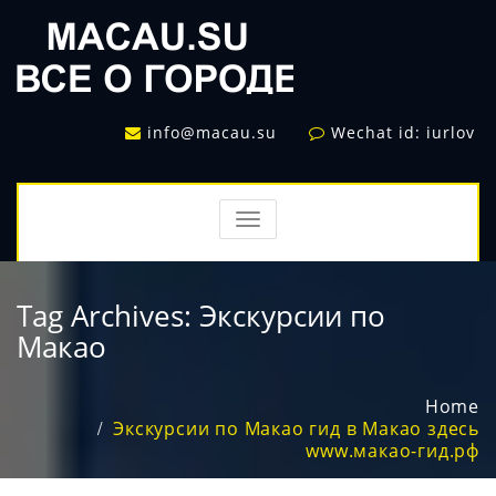
info@macau.su
Wechat id: iurlov
TOGGLE
NAVIGATION
Tag Archives:
Экскурсии по
Макао
Home
Экскурсии по Макао гид в Макао здесь
www.макао-гид.рф