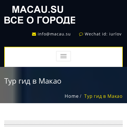
info@macau.su
Wechat id: iurlov
TOGGLE
NAVIGATION
Тур гид в Макао
Home
Тур гид в Макао