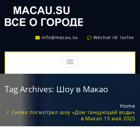
info@macau.su
Wechat id: iurlov
TOGGLE
NAVIGATION
Tag Archives:
Шоу в Макао
Home
Снова посмотрел шоу «Дом танцующей воды»
в Макао 19 мая 2025