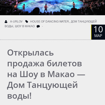
,
A-URLOV
HOUSE OF DANCING WATER
ДОМ ТАНЦУЮЩЕЙ
,
10
ВОДЫ
ШОУ В МАКАО
-
МАР
Открылась
продажа билетов
на Шоу в Макао —
Дом Танцующей
воды!