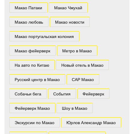
Макао Патаки
Макао Чжухай
Макао любовь
Макао новости
Макао португальская колония
Макао фейерверк
Метро в Макао
На авто по Китаю
Новый отель в Макао
Русский центр в Макао
САР Макао
Собачьи бега
События
Фейерверк
Фейерверк Макао
Шоу в Макао
Экскурсии по Макао
Юрлов Александр Макао