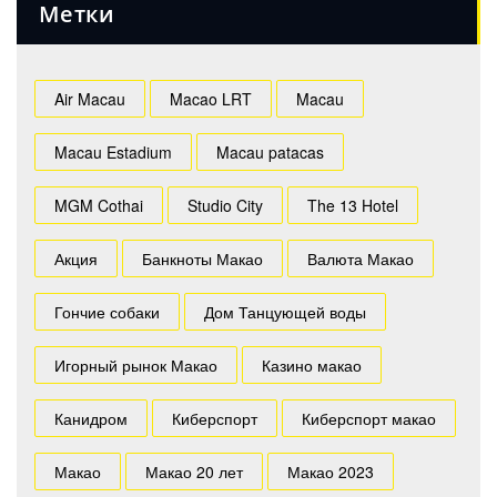
Метки
Air Macau
Macao LRT
Macau
Macau Estadium
Macau patacas
MGM Cothai
Studio City
The 13 Hotel
Акция
Банкноты Макао
Валюта Макао
Гончие собаки
Дом Танцующей воды
Игорный рынок Макао
Казино макао
Канидром
Киберспорт
Киберспорт макао
Макао
Макао 20 лет
Макао 2023