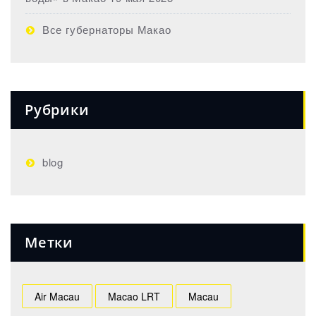
Все губернаторы Макао
Рубрики
blog
Метки
Air Macau
Macao LRT
Macau