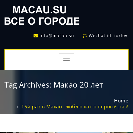
info@macau.su
Wechat id: iurlov
TOGGLE
NAVIGATION
Tag Archives:
Макао 20 лет
Home
16й раз в Макао: люблю как в первый раз!