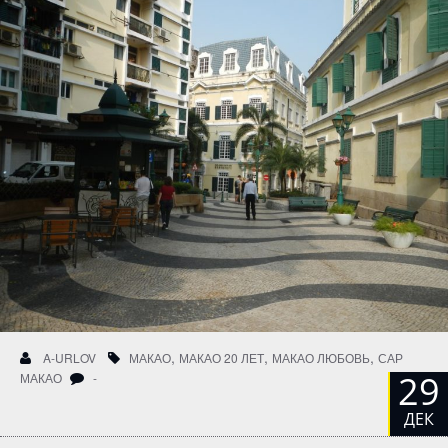
,
,
,
A-URLOV
МАКАО
МАКАО 20 ЛЕТ
МАКАО ЛЮБОВЬ
САР
29
МАКАО
-
ДЕК