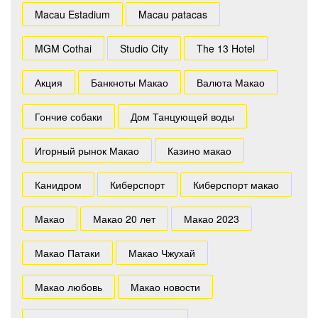
Macau Estadium
Macau patacas
MGM Cothai
Studio City
The 13 Hotel
Акция
Банкноты Макао
Валюта Макао
Гончие собаки
Дом Танцующей воды
Игорный рынок Макао
Казино макао
Канидром
Киберспорт
Киберспорт макао
Макао
Макао 20 лет
Макао 2023
Макао Патаки
Макао Чжухай
Макао любовь
Макао новости