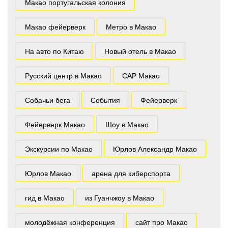
Макао португальская колония
Макао фейерверк
Метро в Макао
На авто по Китаю
Новый отель в Макао
Русский центр в Макао
САР Макао
Собачьи бега
События
Фейерверк
Фейерверк Макао
Шоу в Макао
Экскурсии по Макао
Юрлов Александр Макао
Юрлов Макао
арена для киберспорта
гид в Макао
из Гуанчжоу в Макао
молодёжная конференция
сайт про Макао