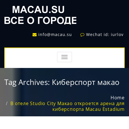
info@macau.su
Wechat id: iurlov
TOGGLE
NAVIGATION
Tag Archives:
Киберспорт макао
Home
В отеле Studio City Макао откроется арена для
киберспорта Macau Estadium