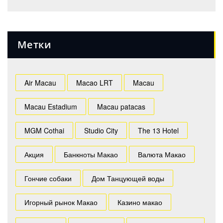
Метки
Air Macau
Macao LRT
Macau
Macau Estadium
Macau patacas
MGM Cothai
Studio City
The 13 Hotel
Акция
Банкноты Макао
Валюта Макао
Гончие собаки
Дом Танцующей воды
Игорный рынок Макао
Казино макао