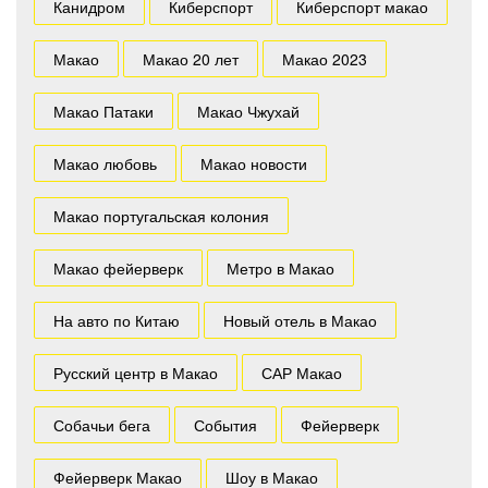
Канидром
Киберспорт
Киберспорт макао
Макао
Макао 20 лет
Макао 2023
Макао Патаки
Макао Чжухай
Макао любовь
Макао новости
Макао португальская колония
Макао фейерверк
Метро в Макао
На авто по Китаю
Новый отель в Макао
Русский центр в Макао
САР Макао
Собачьи бега
События
Фейерверк
Фейерверк Макао
Шоу в Макао