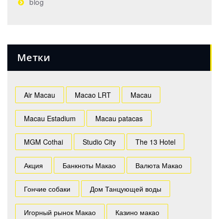
blog
Метки
Air Macau
Macao LRT
Macau
Macau Estadium
Macau patacas
MGM Cothai
Studio City
The 13 Hotel
Акция
Банкноты Макао
Валюта Макао
Гончие собаки
Дом Танцующей воды
Игорный рынок Макао
Казино макао