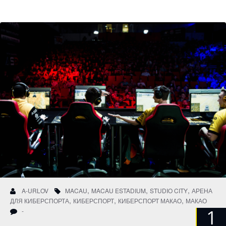
,
,
,
A-URLOV
MACAU
MACAU ESTADIUM
STUDIO CITY
АРЕНА
,
,
,
ДЛЯ КИБЕРСПОРТА
КИБЕРСПОРТ
КИБЕРСПОРТ МАКАО
МАКАО
1
-