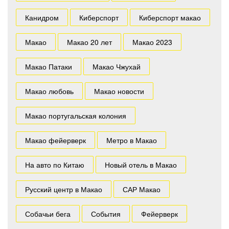
Канидром
Киберспорт
Киберспорт макао
Макао
Макао 20 лет
Макао 2023
Макао Патаки
Макао Чжухай
Макао любовь
Макао новости
Макао португальская колония
Макао фейерверк
Метро в Макао
На авто по Китаю
Новый отель в Макао
Русский центр в Макао
САР Макао
Собачьи бега
События
Фейерверк