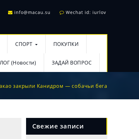
info@macau.su
Wechat id: iurlov
СПОРТ
ПОКУПКИ
ЛОГ (Новости)
ЗАДАЙ ВОПРОС
акао закрыли Канидром — собачьи бега
Свежие записи