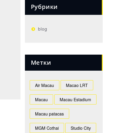
Рубрики
blog
Метки
Air Macau
Macao LRT
Macau
Macau Estadium
Macau patacas
MGM Cothai
Studio City