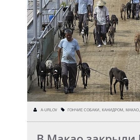
,
,
A-URLOV
ГОНЧИЕ СОБАКИ
КАНИДРОМ
МАКАО
В Макао закрыли