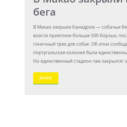
бега
В Макао закрыли Канидром — собачьи бе
власти приютили больше 500 борзых, посл
гоночный трек для собак. Об этом сообща
португальская колония была единственны
Но единственный стадион там закрылся: 
MORE