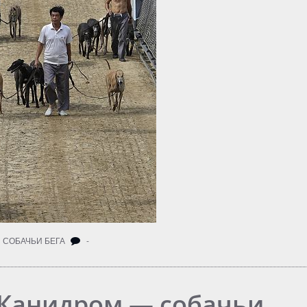
,
СОБАЧЬИ БЕГА
-
 Канидром — собачьи